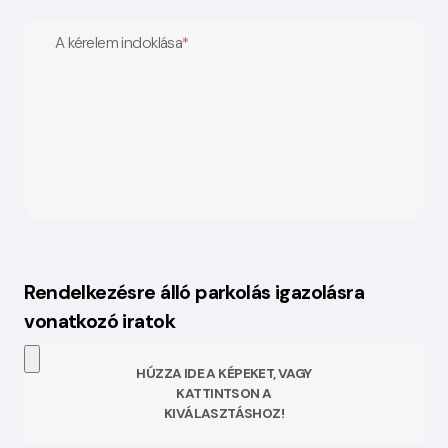
A kérelem indoklása
*
Rendelkezésre álló parkolás igazolásra
vonatkozó iratok
HÚZZA IDE A KÉPEKET, VAGY
KATTINTSON A
KIVÁLASZTÁSHOZ!