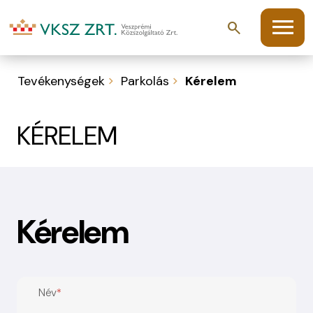
menu
search
Tevékenységek
Parkolás
Kérelem
KÉRELEM
Kérelem
Név
*