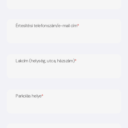
Értesítési telefonszám/e-mail cím
*
Lakcím (helység, utca, házszám)
*
Parkolás helye
*