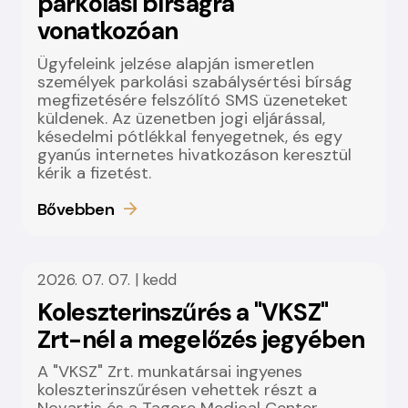
parkolási bírságra
vonatkozóan
Ügyfeleink jelzése alapján ismeretlen
személyek parkolási szabálysértési bírság
megfizetésére felszólító SMS üzeneteket
küldenek. Az üzenetben jogi eljárással,
késedelmi pótlékkal fenyegetnek, és egy
gyanús internetes hivatkozáson keresztül
kérik a fizetést.
Bővebben
2026. 07. 07. | kedd
Koleszterinszűrés a "VKSZ"
Zrt-nél a megelőzés jegyében
A "VKSZ" Zrt. munkatársai ingyenes
koleszterinszűrésen vehettek részt a