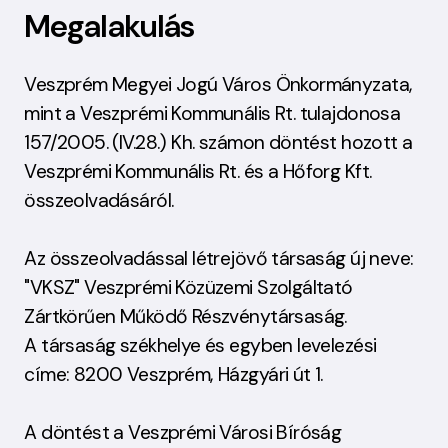
Megalakulás
Veszprém Megyei Jogú Város Önkormányzata,
mint a Veszprémi Kommunális Rt. tulajdonosa
157/2005. (IV.28.) Kh. számon döntést hozott a
Veszprémi Kommunális Rt. és a Hőforg Kft.
összeolvadásáról.
Az összeolvadással létrejövő társaság új neve:
"VKSZ" Veszprémi Közüzemi Szolgáltató
Zártkörűen Működő Részvénytársaság.
A társaság székhelye és egyben levelezési
címe: 8200 Veszprém, Házgyári út 1.
A döntést a Veszprémi Városi Bíróság