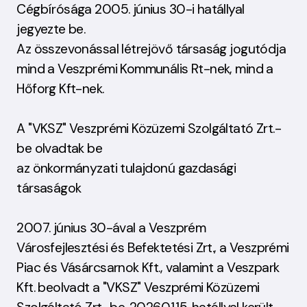
Cégbírósága 2005. június 30-i hatállyal
jegyezte be.
Az összevonással létrejövő társaság jogutódja
mind a Veszprémi Kommunális Rt-nek, mind a
Hőforg Kft-nek.
A "VKSZ" Veszprémi Közüzemi Szolgáltató Zrt.-
be olvadtak be
az önkormányzati tulajdonú gazdasági
társaságok
2007. június 30-ával a Veszprém
Városfejlesztési és Befektetési Zrt., a Veszprémi
Piac és Vásárcsarnok Kft., valamint a Veszpark
Kft. beolvadt a "VKSZ" Veszprémi Közüzemi