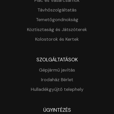
Piac és Vásárcsarnok
Távhőszolgáltatás
Temetőgondnokság
Köztisztaság és Játszóterek
Kolostorok és Kertek
SZOLGÁLTATÁSOK
Gépjármű javítás
Irodaház Bérlet
Hulladékgyűjtő telephely
ÜGYINTÉZÉS