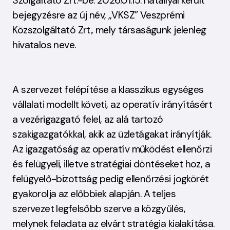
Szolgáltató Zrt.-be. 2026.01.15. hatállyal került
bejegyzésre az új név, „VKSZ” Veszprémi
Közszolgáltató Zrt., mely társaságunk jelenleg
hivatalos neve.
A szervezet felépítése a klasszikus egységes
vállalati modellt követi, az operatív irányításért
a vezérigazgató felel, az alá tartozó
szakigazgatókkal, akik az üzletágakat irányítják.
Az igazgatóság az operatív működést ellenőrzi
és felügyeli, illetve stratégiai döntéseket hoz, a
felügyelő-bizottság pedig ellenőrzési jogkörét
gyakorolja az előbbiek alapján. A teljes
szervezet legfelsőbb szerve a közgyűlés,
melynek feladata az elvárt stratégia kialakítása.