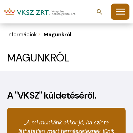
menu
search
Információk
Magunkról
MAGUNKRÓL
A "VKSZ" küldetéséről.
„A mi munkánk akkor jó, ha szinte
láthatatlan, mert természetesnek tűnik