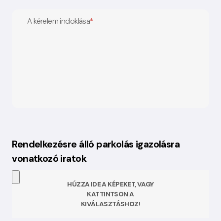
A kérelem indoklása
*
Rendelkezésre álló parkolás igazolásra
vonatkozó iratok
HÚZZA IDE A KÉPEKET, VAGY
KATTINTSON A
KIVÁLASZTÁSHOZ!