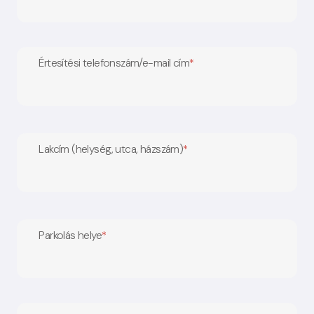
Értesítési telefonszám/e-mail cím
*
Lakcím (helység, utca, házszám)
*
Parkolás helye
*