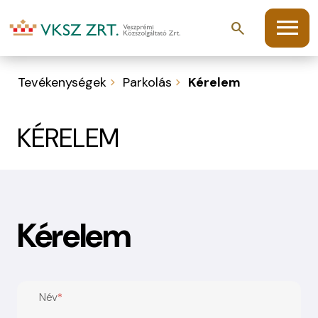
menu
search
Tevékenységek
Parkolás
Kérelem
KÉRELEM
Kérelem
Név
*