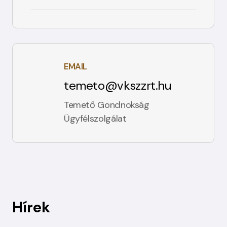
EMAIL
temeto@vkszzrt.hu
Temető Gondnokság
Ügyfélszolgálat
Hírek