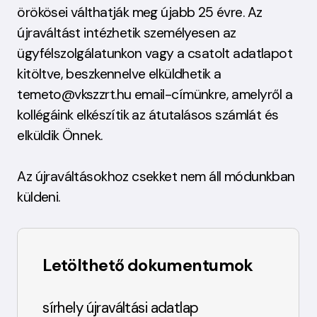
örökösei válthatják meg újabb 25 évre. Az
újraváltást intézhetik személyesen az
ügyfélszolgálatunkon vagy a csatolt adatlapot
kitöltve, beszkennelve elküldhetik a
temeto@vkszzrt.hu email-címünkre, amelyről a
kollégáink elkészítik az átutalásos számlát és
elküldik Önnek.
Az újraváltásokhoz csekket nem áll módunkban
küldeni.
Letölthető dokumentumok
sírhely újraváltási adatlap