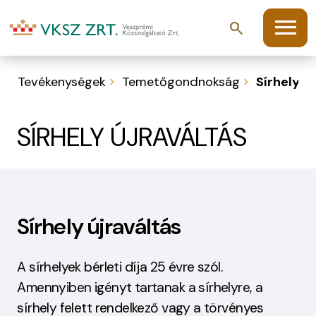
menu
search
Tevékenységek
Temetőgondnokság
Sírhely ú
SÍRHELY ÚJRAVÁLTÁS
Sírhely újraváltás
A sírhelyek bérleti díja 25 évre szól.
Amennyiben igényt tartanak a sírhelyre, a
sírhely felett rendelkező vagy a törvényes